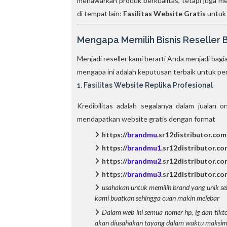
menawarkan produk berkualitas, tetapi juga 
di tempat lain:
Fasilitas Website Gratis
untuk 
Mengapa Memilih Bisnis Reseller
Menjadi reseller kami berarti Anda menjadi bagi
mengapa ini adalah keputusan terbaik untuk per
1. Fasilitas Website Replika Profesional
Kredibilitas adalah segalanya dalam jualan
mendapatkan website gratis dengan format
https://
brandmu
.sr12distributor.com
https://
brandmu1
.sr12distributor.co
https://
brandmu2
.sr12distributor.co
https://
brandmu3
.sr12distributor.co
usahakan untuk memilih brand yang unik s
kami buatkan sehingga cuan makin melebar
Dalam web ini semua nomer hp, ig dan ti
akan diusahakan tayang dalam waktu maksima