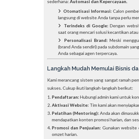
sederhana:
Automasi dan Kepercayaan.
Otomatisasi Informasi:
Calon pembeli
langsung di website Anda tanpa perlu me
Terindeks di Google:
Dengan website
saat orang mencari solusi kecantikan atau 
Personalisasi Brand:
Meski menggun
(brand Anda sendiri) pada subdomain yang
Anda sebagai agen terpercaya.
Langkah Mudah Memulai Bisnis da
Kami merancang sistem yang sangat ramah pemul
sukses. Cukup ikuti langkah-langkah berikut:
Pendaftaran:
Hubungi admin kami untuk kons
Aktivasi Website:
Tim kami akan menyiapkan
Pelatihan (Mentoring):
Anda akan dimasukka
mendapatkan konten promosi harian, dan sesi
Promosi dan Penjualan:
Gunakan website d
omzet harian.