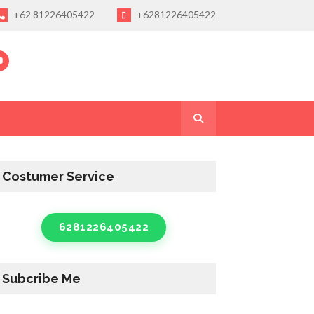
+62 81226405422
+6281226405422
Costumer Service
6281226405422
Subcribe Me